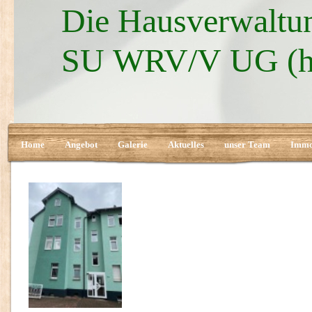
Die Hausverwaltun
SU WRV/V UG (ha
Home
Angebot
Galerie
Aktuelles
unser Team
Immo