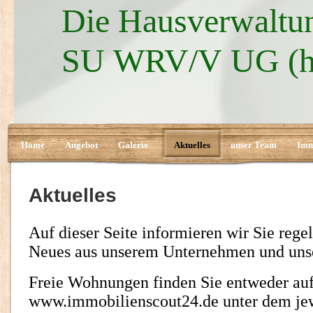
Die Hausverwaltun
SU WRV/V UG (ha
Home
Angebot
Galerie
Aktuelles
unser Team
Imm
Aktuelles
Auf dieser Seite informieren wir Sie reg
Neues aus unserem Unternehmen und uns
Freie Wohnungen finden Sie entweder au
www.immobilienscout24.de unter dem jew