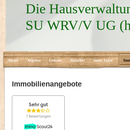
Die Hausverwaltun
SU WRV/V UG (ha
Home
Angebot
Galerie
Aktuelles
unser Team
Imm
Immobilienangebote